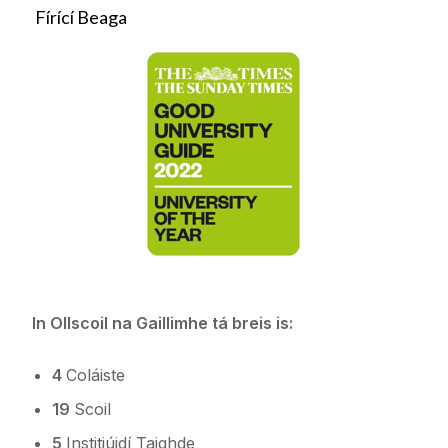
Fírící Beaga
In Ollscoil na Gaillimhe tá breis is
:
4
Coláiste
19
Scoil
5
Institiúidí Taighde