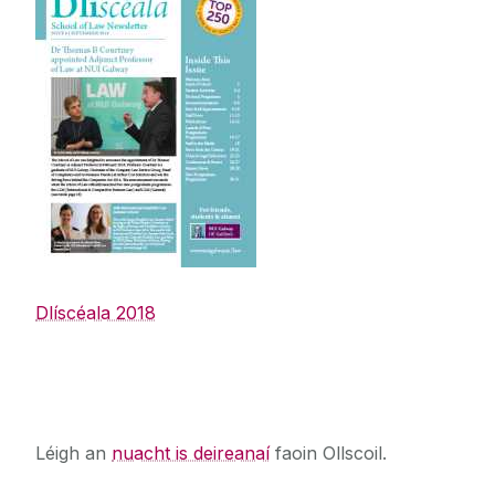
Dlíscéala 2018
An nuacht is deireanaí
Léigh an
nuacht is deireanaí
faoin Ollscoil.