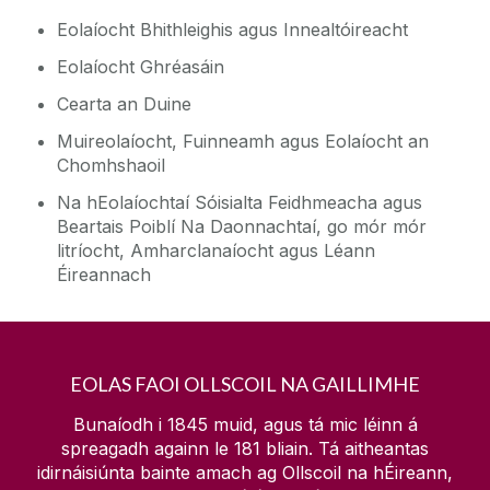
Eolaíocht Bhithleighis agus Innealtóireacht
Eolaíocht Ghréasáin
Cearta an Duine
Muireolaíocht, Fuinneamh agus Eolaíocht an
Chomhshaoil
Na hEolaíochtaí Sóisialta Feidhmeacha agus
Beartais Poiblí Na Daonnachtaí, go mór mór
litríocht, Amharclanaíocht agus Léann
Éireannach
EOLAS FAOI OLLSCOIL NA GAILLIMHE
Bunaíodh i 1845 muid, agus tá mic léinn á
spreagadh againn le
181
bliain. Tá aitheantas
idirnáisiúnta bainte amach ag Ollscoil na hÉireann,