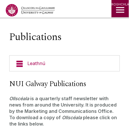
Léim go Ábhar
ROGHCHLÁ
Publications
Leathnú
Experts Directory
NUI Galway Publications
Filming on Campus
‌Ollscéala
is a quarterly staff newsletter with
news from around the University. It is produced
Publications
by the Marketing and Communications Office.
To download a copy of
Ollscéala
please click on
the links below.
Nuacht & Imeachtaí