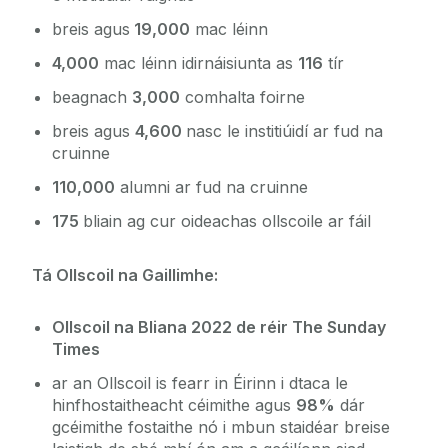
breis agus
19,000
mac léinn
4,000
mac léinn idirnáisiunta as
116
tír
beagnach
3,000
comhalta foirne
breis agus
4,600
nasc le institiúidí ar fud na
cruinne
110,000
alumni ar fud na cruinne
175
bliain ag cur oideachas ollscoile ar fáil
Tá Ollscoil na Gaillimhe
:
Ollscoil na Bliana 2022 de réir
The Sunday
Times
ar an Ollscoil is fearr in Éirinn i dtaca le
hinfhostaitheacht céimithe agus
98%
dár
gcéimithe fostaithe nó i mbun staidéar breise