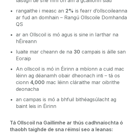
laistigh de shé mhí ón am a gcáilíonn siad
rangaithe i measc an
2%
is fearr d’ollscoileanna
ar fud an domhain – Rangú Ollscoile Domhanda
QS
ar an Ollscoil is mó agus is sine in Iarthar na
hÉireann
luaite mar cheann de na
30
campais is áille san
Eoraip
An ollscoil is mó in Éirinn a mbíonn a cuid mac
léinn ag déanamh obair dheonach inti – tá os
cionn
4,000
mac léinn cláraithe mar oibrithe
deonacha
an campas is mó a bhfuil bithéagsúlacht ag
baint leis in Éirinn
Tá Ollscoil na Gaillimhe ar thús cadhnaíochta ó
thaobh taighde de sna réimsí seo a leanas: