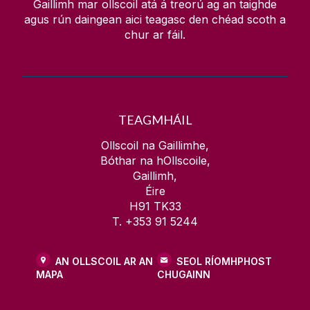
Gaillimh mar ollscoil atá á treorú ag an taighde
agus rún daingean aici teagasc den chéad scoth a
chur ar fáil.
TEAGMHÁIL
Ollscoil na Gaillimhe,
Bóthar na hOllscoile,
Gaillimh,
Éire
H91 TK33
T. +353 91 5244
AN OLLSCOIL AR AN
SEOL RÍOMHPHOST
MAPA
CHUGAINN