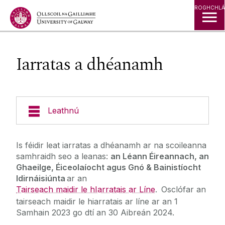
Léim go Ábhar
ROGHCHLÁ
Iarratas a dhéanamh
Leathnú
Cúrsaí
Is féidir leat iarratas a dhéanamh ar na scoileanna
samhraidh seo a leanas:
an Léann Éireannach, an
Cathair na Gaillimhe
Ghaeilge, Éiceolaíocht agus Gnó & Bainistíocht
Idirnáisiúnta
ar an
Tairseach maidir le hIarratais ar Líne
. Osclófar an
An Chéad Chéim Eile
tairseach maidir le hiarratais ar líne ar an 1
Samhain 2023 go dtí an 30 Aibreán 2024.
Iarratas a dhéanamh