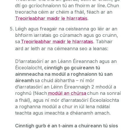
dtí go gcríochnaíonn tú an fhoirm ar líne. Chun
treoracha céim ar chéim a fháil, féach ar an
Treoirleabhar maidir le hIarratais‌
.
Léigh agus freagair na ceisteanna go léir ar an
bhfoirm iarratais go cúramach agus go cruinn,
sa
Treoirleabhar maidir le hIarratais
. Tabhair
aird ar leith ar na céimeanna seo a leanas:
D’iarratasóirí ar an Léann Éireannach agus an
Éiceolaíocht,
cinntigh go gcuireann tú
ainmneacha na modúl a roghnaíonn tú san
áireamh
sa chuid ábhartha – ní mór
d’iarratasóirí an Léinn Éireannaigh 2 mhodúl a
roghnú (féach
modúil an chúrsa
chun na sonraí
a fháil), agus ní mór d’iarratasóirí Éiceolaíochta
a roghanna modúil a chur in iúl lena ndátaí
teachta agus imeachta a dhéanamh amach.
Cinntigh gurb é an t-ainm a chuireann tú síos