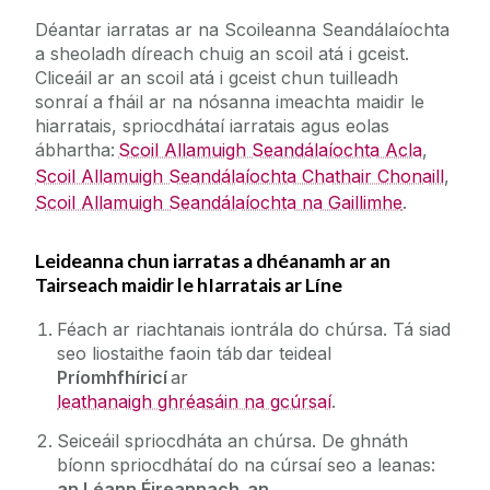
Déantar iarratas ar na Scoileanna Seandálaíochta
a sheoladh díreach chuig an scoil atá i gceist.
Cliceáil ar an scoil atá i gceist chun tuilleadh
sonraí a fháil ar na nósanna imeachta maidir le
hiarratais, spriocdhátaí iarratais agus eolas
ábhartha:
Scoil Allamuigh Seandálaíochta Acla
,
Scoil Allamuigh Seandálaíochta Chathair Chonaill
,
Scoil Allamuigh Seandálaíochta na Gaillimhe
.
Leideanna chun iarratas a dhéanamh ar an
Tairseach maidir le hIarratais ar Líne
Féach ar riachtanais iontrála do chúrsa. Tá siad
seo liostaithe faoin táb dar teideal
Príomhfhíricí
ar
leathanaigh ghréasáin na gcúrsaí
.
Seiceáil spriocdháta an chúrsa. De ghnáth
bíonn spriocdhátaí do na cúrsaí seo a leanas:
an Léann Éireannach, an