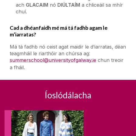
ach
GLACAIM
nó
DIÚLTAÍM
a chliceáil sa mhír
chuí.
Cad a dhéanfaidh mé má tá fadhb agam le
m’iarratas?
Má tá fadhb nó ceist agat maidir le d’iarratas, déan
teagmháil le riarthóir an chúrsa ag:
summerschool@universityofgalway.ie
chun treoir
a fháil.
Íoslódálacha