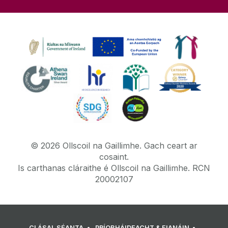
©
2026
Ollscoil na Gaillimhe.
Gach ceart ar
cosaint.
Is carthanas cláraithe é Ollscoil na Gaillimhe. RCN
20002107
CLÁSAL SÉANTA
PRÍOBHÁIDEACHT & FIANÁIN