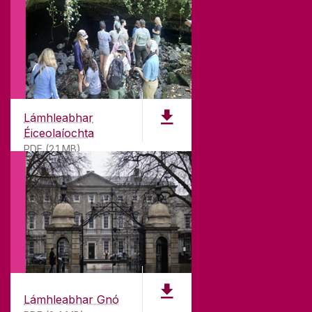
chur ar fáil.
TEAGMHÁIL
Ollscoil na Gaillimhe,
Lámhleabhar
Bóthar na hOllscoile,
Éiceolaíochta
Gaillimh,
PDF (2.1 MB)
Éire
H91 TK33
T. +353 91 5244
AN OLLSCOIL AR AN
SEOL RÍOMHPHOST
MAPA
CHUGAINN
Lámhleabhar Gnó