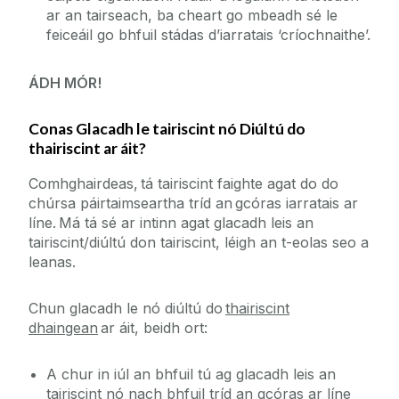
ar an tairseach, ba cheart go mbeadh sé le
feiceáil go bhfuil stádas d’iarratais ‘críochnaithe’.
ÁDH MÓR!
Conas Glacadh le tairiscint nó Diúltú do
thairiscint ar áit?
Comhghairdeas, tá tairiscint faighte agat do do
chúrsa páirtaimseartha tríd an gcóras iarratais ar
líne. Má tá sé ar intinn agat glacadh leis an
tairiscint/diúltú don tairiscint, léigh an t-eolas seo a
leanas.
Chun glacadh le nó diúltú do
thairiscint
dhaingean
ar áit, beidh ort:
A chur in iúl an bhfuil tú ag glacadh leis an
tairiscint nó nach bhfuil tríd an gcóras ar líne