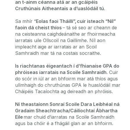
an t-ainm céanna atá ar an gcáipéis
Cruthúnais Aitheantais a d’uaslódáil tú
.
Sa mhír “
Eolas faoi Tháillí”, cuir isteach “Níl”
faoin dá cheist thíos
– tá sé seo ar cheann de
na ceisteanna caighdeánaithe ar fhoirmeacha
iarratais uile Ollscoil na Gaillimhe. Níl aon
impleacht aige ar iarratais ar an Scoil
Samhraidh mar tá na costais socraithe.
Is riachtanas éigeantach í d’fhianaise GPA do
phróiseas iarratais na Scoile Samhraidh
. Cuir
do scór in iúl ar an bhfoirm mar atá thíos agus
ullmhaigh do chruthúnas GPA le huaslódáil mar
Cháipéis Tacaíochta ag deireadh an phróisis.
Ní theastaíonn Sonraí Scoile Dara Leibhéal ná
Gradaim Sheachtracha/Cáilíochtaí Ábhartha
Eile
mar chuid d’iarratas na Scoile Samhraidh
agus ba chóir é a fhágáil glan ar an bhfoirm.