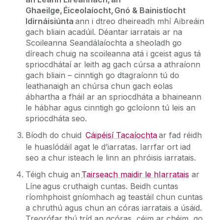
Ghaeilge, Éiceolaíocht, Gnó & Bainistíocht
Idirnáisiúnta
ann i dtreo dheireadh mhí Aibreáin
gach bliain acadúil. Déantar iarratais ar na
Scoileanna Seandálaíochta a sheoladh go
díreach chuig na scoileanna atá i gceist agus tá
spriocdhátaí ar leith ag gach cúrsa a athraíonn
gach bliain – cinntigh go dtagraíonn tú do
leathanaigh an chúrsa chun gach eolas
ábhartha a fháil ar an spriocdháta a bhaineann
le hábhar agus cinntigh go gcloíonn tú leis an
spriocdháta seo.
Bíodh do chuid
Cáipéisí Tacaíochta
ar fad réidh
le huaslódáil agat le d’iarratas. Iarrfar ort iad
seo a chur isteach le linn an phróisis iarratais.
Téigh chuig an
Tairseach maidir le hIarratais
ar
Líne agus cruthaigh cuntas. Beidh cuntas
ríomhphoist gníomhach ag teastáil chun cuntas
a chruthú agus chun an córas iarratais a úsáid.
Treorófar thú tríd an gcóras, céim ar chéim, go