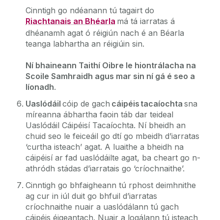
Cinntigh go ndéanann tú tagairt do
Riachtanais an Bhéarla
má tá iarratas á
dhéanamh agat ó réigiún nach é an Béarla
teanga labhartha an réigiúin sin.
Ní bhaineann Taithí Oibre le hiontrálacha na
Scoile Samhraidh agus mar sin ní gá é seo a
líonadh
.
Uaslódáil
cóip de gach
cáipéis tacaíochta
sna
míreanna ábhartha faoin táb dar teideal
Uaslódáil Cáipéisí Tacaíochta. Ní bheidh an
chuid seo le feiceáil go dtí go mbeidh d’iarratas
‘curtha isteach’ agat. A luaithe a bheidh na
cáipéisí ar fad uaslódáilte agat, ba cheart go n-
athródh stádas d’iarratais go ‘críochnaithe’.
Cinntigh go bhfaigheann tú rphost deimhnithe
ag cur in iúl duit go bhfuil d’iarratas
críochnaithe nuair a uaslódálann tú gach
cáipéis éigeantach. Nuair a logálann tú isteach